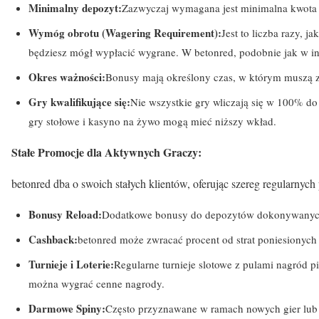
Minimalny depozyt:
Zazwyczaj wymagana jest minimalna kwota 
Wymóg obrotu (Wagering Requirement):
Jest to liczba razy, 
będziesz mógł wypłacić wygrane. W betonred, podobnie jak w 
Okres ważności:
Bonusy mają określony czas, w którym muszą z
Gry kwalifikujące się:
Nie wszystkie gry wliczają się w 100% do
gry stołowe i kasyno na żywo mogą mieć niższy wkład.
Stałe Promocje dla Aktywnych Graczy:
betonred dba o swoich stałych klientów, oferując szereg regularnych
Bonusy Reload:
Dodatkowe bonusy do depozytów dokonywanych w
Cashback:
betonred może zwracać procent od strat poniesionych 
Turnieje i Loterie:
Regularne turnieje slotowe z pulami nagród p
można wygrać cenne nagrody.
Darmowe Spiny:
Często przyznawane w ramach nowych gier lub 