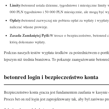
Limity:
betonred ustala dzienne, tygodniowe i miesięczne limit
000 PLN tygodniowo i 50 000 PLN miesięcznie, ale mogą być wy
Opłaty:
betonred zazwyczaj nie pobiera opłat za wpłaty i wypłaty
naliczać własne prowizje.
Zasada Zamkniętej Pętli:
W trosce o bezpieczeństwo, betonred 
którą dokonano wpłaty.
Podczas naszych testów wypłata środków za pośrednictwem e-portfel
lepszym niż średnia branżowa. To pokazuje zaangażowanie betonred 
betonred login i bezpieczeństwo konta
Bezpieczeństwo konta gracza jest fundamentem zaufania w kasynie 
Proces bet on red login jest zaprojektowany tak, aby był zarówno pr