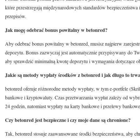
które przestrzegają międzynarodowych standardów bezpieczeństwa i
przepisów.
Jak mogę odebrać bonus powitalny w betonred?
Aby odebrać bonus powitalny w betonred, musisz najpierw zarejest
depozytu. Bonus zazwyczaj jest automatycznie przypisywany do Two
aby sprawdzić minimalną kwotę depozytu i wymagania dotyczące obr
Jakie są metody wypłaty środków z betonred i jak długo to trw
betonred oferuje różnorodne metody wypłaty, w tym e-portfele (Skri
bankowe i kryptowaluty. Czas przetwarzania wypłat zależy od wybra
24 godzin, natomiast wypłaty na karty bankowe i przelewy bankowe
Czy betonred jest bezpieczne i czy moje dane są chronione?
Tak, betonred stosuje zaawansowane środki bezpieczeństwa, aby chr