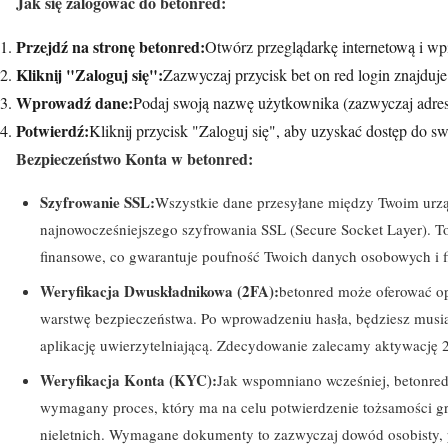
Jak się zalogować do betonred:
Przejdź na stronę betonred:
Otwórz przeglądarkę internetową i wpi
Kliknij "Zaloguj się":
Zazwyczaj przycisk bet on red login znajduj
Wprowadź dane:
Podaj swoją nazwę użytkownika (zazwyczaj adres e-
Potwierdź:
Kliknij przycisk "Zaloguj się", aby uzyskać dostęp do s
Bezpieczeństwo Konta w betonred:
Szyfrowanie SSL:
Wszystkie dane przesyłane między Twoim urz
najnowocześniejszego szyfrowania SSL (Secure Socket Layer). To
finansowe, co gwarantuje poufność Twoich danych osobowych i 
Weryfikacja Dwuskładnikowa (2FA):
betonred może oferować op
warstwę bezpieczeństwa. Po wprowadzeniu hasła, będziesz musi
aplikację uwierzytelniającą. Zdecydowanie zalecamy aktywację 2F
Weryfikacja Konta (KYC):
Jak wspomniano wcześniej, betonred
wymagany proces, który ma na celu potwierdzenie tożsamości gr
nieletnich. Wymagane dokumenty to zazwyczaj dowód osobisty, p