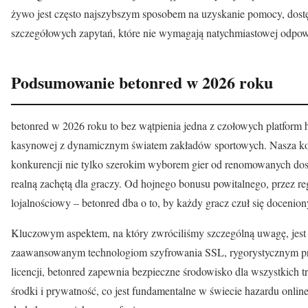
żywo jest często najszybszym sposobem na uzyskanie pomocy, dostę
szczegółowych zapytań, które nie wymagają natychmiastowej odpowi
Podsumowanie betonred w 2026 roku
betonred w 2026 roku to bez wątpienia jedna z czołowych platform h
kasynowej z dynamicznym światem zakładów sportowych. Nasza komp
konkurencji nie tylko szerokim wyborem gier od renomowanych dost
realną zachętą dla graczy. Od hojnego bonusu powitalnego, przez 
lojalnościowy – betonred dba o to, by każdy gracz czuł się docenion
Kluczowym aspektem, na który zwróciliśmy szczególną uwagę, jest 
zaawansowanym technologiom szyfrowania SSL, rygorystycznym p
licencji, betonred zapewnia bezpieczne środowisko dla wszystkich 
środki i prywatność, co jest fundamentalne w świecie hazardu online.