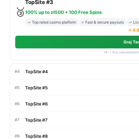
TopSite #3
🥉
100% up to zł500 + 100 Free Spins
✓ Top rated casino platform
✓ Fast & secure payouts
✓ Lic
⭐ 4.
Graj Te
18+ | Graj odpowiedzial
#4
TopSite #4
#5
TopSite #5
#6
TopSite #6
#7
TopSite #7
#8
TopSite #8