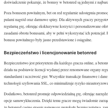
doświadczenie pokazuje, że bonusy w betonred są jednymi z najbardz
Poza bonusem powitalnym, bet on red regularnie udostępnia promocje
pulami nagród oraz darmowe spiny. Dla aktywnych graczy przygoto
regularną grę, oferując ekskluzywne korzyści i personalizowane of
zasadami obrotu bonusami, aby w pełni wykorzystać ich potencjał. 
bonusu powitalnego były jasno przedstawione i osiągalne.
Bezpieczeństwo i licencjonowanie betonred
Bezpieczeństwo jest priorytetem dla każdego gracza online, a betonr
działa na podstawie licencji wydanej przez renomowane organy re
standardami i uczciwość gier. Wszystkie transakcje finansowe i d
technologii szyfrowania SSL, co minimalizuje ryzyko nieautoryzow
Dodatkowo, betonred promuje odpowiedzialną grę, oferując narzędzia 
opcje samowykluczenia. Dzięki temu gracze mogą świadomie zarządz
że betonred casino stosuje najnowsze protokoły bezpieczeństwa, za